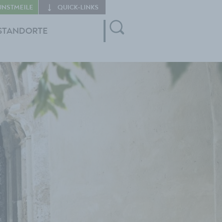
UNSTMEILE
QUICK‑LINKS
STANDORTE
der
eptember