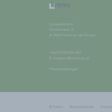
museumkrems
Körnermarkt 14
A-3500 Krems an der Donau
+43(0)2732/801-567
E:
museum@krems.gv.at
Pressemeldungen
© Krems
Barrierefreiheit
Impre