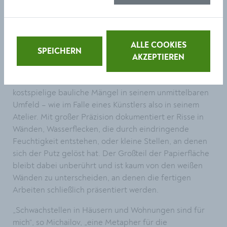
zunehmend an Bedeutung.
Mit seiner zwischen 2020 und 2025 entstandenen
Zeichnungsserie „Weak Points“, ausgeführt in Farbstift
ALLE COOKIES
SPEICHERN
auf Papier, greift Michail Michailov diese Tradition auf
AKZEPTIEREN
– allerdings mit einer ganz anderen Intention. Er lenkt
unsere Aufmerksamkeit auf banale, aber letztlich
kostspielige bauliche Mängel in seinem unmittelbaren
Umfeld – wie im Falle eines Künstlers also in seinem
Atelier. Mit großer Präzision dokumentiert er Risse in
Wänden, Wasserflecken, die durch eindringende
Feuchtigkeit entstehen, oder kleine Stellen, an denen
sich der Putz gelöst hat. Der Großteil der Papierfläche
bleibt dabei unberührt und ist kaum von den weißen
Wänden zu unterscheiden, an denen die fertigen
Arbeiten schließlich präsentiert werden.
„Schwachstellen in Häusern und Wohnungen sind für
mich“, so Michailov, „eine Metapher für die