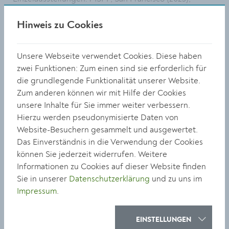
Carlone Contemporary in Belvedere Museum, Wien
(2024); re.riddle gallery, San Francisco (2024);
Hinweis zu Cookies
Kunstraum Lakeside, Klagenfurt (2023); Galerie Viktor
Bucher, Wien (2023); +359 Gallery Sofia (2021); Drawing
Unsere Webseite verwendet Cookies. Diese haben
Lab, Paris (2019); u.v.m
zwei Funktionen: Zum einen sind sie erforderlich für
die grundlegende Funktionalität unserer Website.
Jurybegründung
Zum anderen können wir mit Hilfe der Cookies
Das Stilmittel des Trompe-l’œil, der Augentäuschung,
unsere Inhalte für Sie immer weiter verbessern.
reicht bis zu den Malern des antiken Griechenlands
Hierzu werden pseudonymisierte Daten von
zurück. Der athenische Meister Parrhasios malte einen
Website-Besuchern gesammelt und ausgewertet.
Vorhang so überzeugend, dass sein Rivale Zeuxis
Das Einverständnis in die Verwendung der Cookies
versuchte, ihn zur Seite zu ziehen – nur um zu seinem
können Sie jederzeit widerrufen. Weitere
Entsetzen festzustellen, dass er gemalt war. Zeuxis
Informationen zu Cookies auf dieser Website finden
wiederum schuf ein Traubenstillleben von solcher
Sie in unserer
Datenschutzerklärung
und zu uns im
Wirklichkeitsnähe, dass Vögel herbeiflogen, um die
Impressum
.
Früchte zu picken. Nachdem diese Kunstform im
niederländischen Goldenen Zeitalter des 17.
Jahrhunderts ihren Höhepunkt erreicht hatte, verlor sie
EINSTELLUNGEN
jedoch für nachfolgende Künstler:innen-Generationen