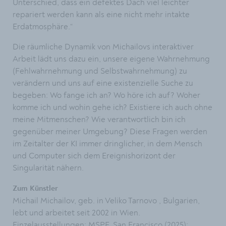
Unterschied, dass ein defektes Dach viel leichter
repariert werden kann als eine nicht mehr intakte
Erdatmosphäre.“
Die räumliche Dynamik von Michailovs interaktiver
Arbeit lädt uns dazu ein, unsere eigene Wahrnehmung
(Fehlwahrnehmung und Selbstwahrnehmung) zu
verändern und uns auf eine existenzielle Suche zu
begeben: Wo fange ich an? Wo höre ich auf? Woher
komme ich und wohin gehe ich? Existiere ich auch ohne
meine Mitmenschen? Wie verantwortlich bin ich
gegenüber meiner Umgebung? Diese Fragen werden
im Zeitalter der KI immer dringlicher, in dem Mensch
und Computer sich dem Ereignishorizont der
Singularität nähern.
Zum Künstler
Michail Michailov, geb. in Veliko Tarnovo , Bulgarien,
lebt und arbeitet seit 2002 in Wien.
Einzelausstellungen: MSPF, San Francisco (2025);