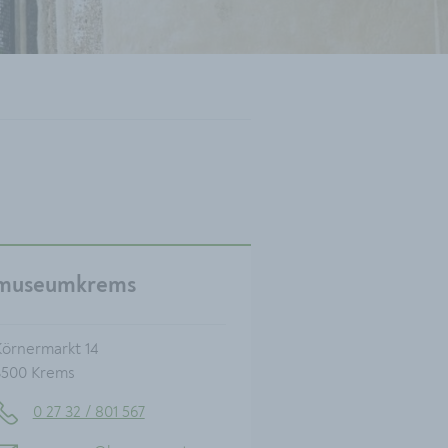
museumkrems
Körnermarkt 14
3500 Krems
0 27 32 / 801 567