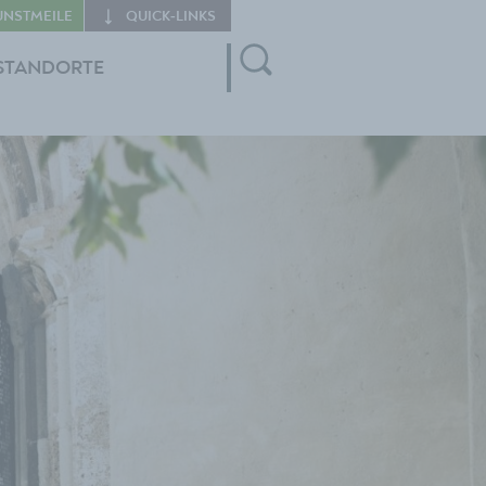
UNSTMEILE
QUICK‑LINKS
STANDORTE
der
eptember