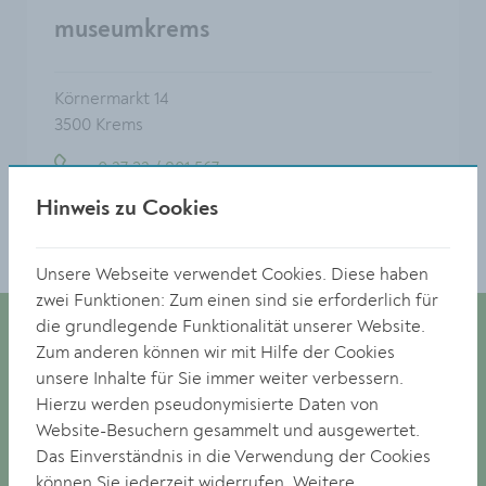
museumkrems
Körnermarkt 14
3500 Krems
0 27 32 / 801 567
Hinweis zu Cookies
museum@krems.gv.at
Unsere Webseite verwendet Cookies. Diese haben
zwei Funktionen: Zum einen sind sie erforderlich für
die grundlegende Funktionalität unserer Website.
Zum anderen können wir mit Hilfe der Cookies
unsere Inhalte für Sie immer weiter verbessern.
museumkrems
Hierzu werden pseudonymisierte Daten von
Körnermarkt 14
Website-Besuchern gesammelt und ausgewertet.
A-3500 Krems an der Donau
Das Einverständnis in die Verwendung der Cookies
können Sie jederzeit widerrufen. Weitere