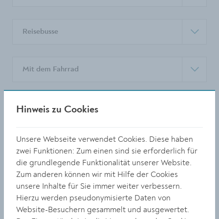
Reisebusse
Mit dem Fahrrad
Zu Fuß
Hinweis zu Cookies
Unsere Webseite verwendet Cookies. Diese haben
Und wie ist das Wetter in Krems?
zwei Funktionen: Zum einen sind sie erforderlich für
die grundlegende Funktionalität unserer Website.
Zum anderen können wir mit Hilfe der Cookies
Zur Orientierung
unsere Inhalte für Sie immer weiter verbessern.
Hierzu werden pseudonymisierte Daten von
Website-Besuchern gesammelt und ausgewertet.