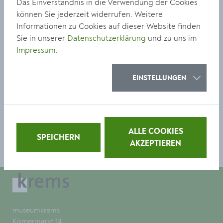
Das Einverständnis in die Verwendung der Cookies
museumkrems
können Sie jederzeit widerrufen. Weitere
Informationen zu Cookies auf dieser Website finden
Sie in unserer
Datenschutzerklärung
und zu uns im
Körnermarkt 14
Impressum
.
3500 Krems
0 27 32 / 801 567
EINSTELLUNGEN
museum@krems.gv.at
ALLE COOKIES
SPEICHERN
AKZEPTIEREN
museumkrems
Körnermarkt 14