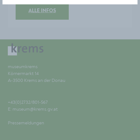
ALLE INFOS
museumkrems
Körnermarkt 14
A-3500 Krems an der Donau
+43(0)2732/801-567
E:
museum@krems.gv.at
Pressemeldungen