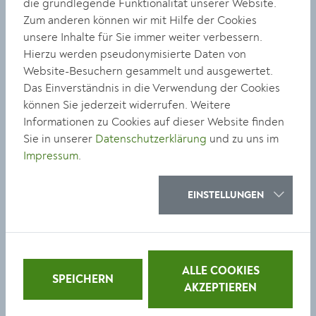
die grundlegende Funktionalität unserer Website.
Facebook
Zum anderen können wir mit Hilfe der Cookies
unsere Inhalte für Sie immer weiter verbessern.
Pressemeldung
Hierzu werden pseudonymisierte Daten von
Website-Besuchern gesammelt und ausgewertet.
Das Einverständnis in die Verwendung der Cookies
können Sie jederzeit widerrufen. Weitere
Newsletter abonnieren
Informationen zu Cookies auf dieser Website finden
Sie in unserer
Datenschutzerklärung
und zu uns im
Impressum
.
Erhalte Einladungen zu Eröffnungen und
aktuellen Ausstellungen, sowie
Kurator:innenführungen und weiterem
EINSTELLUNGEN
Programm durch unseren
Newsletter
.
ALLE COOKIES
SPEICHERN
Zurück zur Übersicht
AKZEPTIEREN