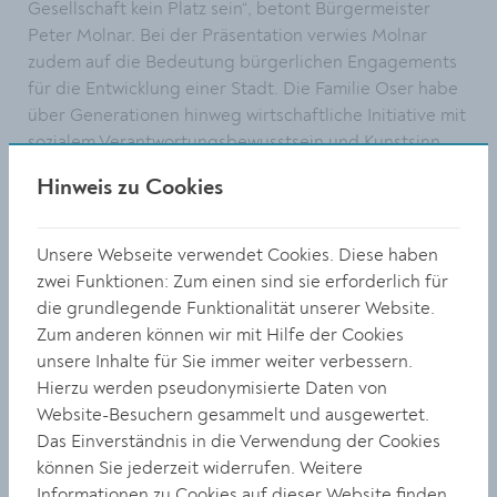
Gesellschaft kein Platz sein“, betont Bürgermeister
Peter Molnar. Bei der Präsentation verwies Molnar
zudem auf die Bedeutung bürgerlichen Engagements
für die Entwicklung einer Stadt. Die Familie Oser habe
über Generationen hinweg wirtschaftliche Initiative mit
sozialem Verantwortungsbewusstsein und Kunstsinn
verbunden und damit Krems nachhaltig mitgestaltet.
Hinweis zu Cookies
Moderiert wurde der Abend von Kulturgemeinderätin
Elisabeth Kreuzhuber, die die historische Bedeutung
Unsere Webseite verwendet Cookies. Diese haben
der Publikation hervorhob: „Robert Streibel gelingt es,
zwei Funktionen: Zum einen sind sie erforderlich für
anhand einer einzigen Familie ein faszinierendes
die grundlegende Funktionalität unserer Website.
Panorama der Kremser Stadtgeschichte zu zeichnen.
Zum anderen können wir mit Hilfe der Cookies
Das Buch macht sichtbar, wie eng wirtschaftliche,
unsere Inhalte für Sie immer weiter verbessern.
kulturelle und politische Entwicklungen miteinander
Hierzu werden pseudonymisierte Daten von
verflochten sind.“
Website-Besuchern gesammelt und ausgewertet.
Das Einverständnis in die Verwendung der Cookies
Einen besonderen Bezug zum Veranstaltungsort stellte
können Sie jederzeit widerrufen. Weitere
Kulturamtsleiter Gregor Kremser her. Die Familie Oser
Informationen zu Cookies auf dieser Website finden