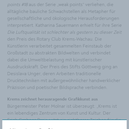
points #18
aus der Serie „weak points“ verliehen, die
alltägliche bauliche Schwachstellen als Metapher für
gesellschaftliche und ökologische Herausforderungen
interpretiert. Katharina Sauermann erhielt für ihre Serie
Die Luftqualität ist schlechter als gestern zu dieser Zeit
den Preis des Rotary Club Krems-Wachau. Die
Künstlerin verarbeitet gesammelten Feinstaub der
Großstadt zu abstrakten Bildwelten und verbindet
dabei die Umweltbelastung mit künstlerischer
Ausdruckskraft. Der Preis des Stifts Göttweig ging an
Desislava Unger, deren Arbeiten traditionelle
Drucktechniken mit außergewöhnlicher handwerklicher
Präzision und poetischer Bildsprache verbinden.
Krems zeichnet herausragende Grafikkunst aus
Bürgermeister Peter Molnar ist überzeugt: „Krems ist
ein lebendiges Zentrum von Kunst und Kultur. Der
Erich Grabner Preis setzt ein sichtbares Zeichen für die
Bedeutung zeitgenössischer Kunst und entfaltet weit