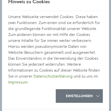
Hinweis zu Cookies
über die Stadtgrenzen hinaus Strahlkraft. Der Preis ist
Anerkennung für herausragende künstlerische
Leistungen. Und mehr: ein wesentlicher Beitrag zur
Unsere Webseite verwendet Cookies. Diese haben
Förderung von Kunst und Kulturschaffenden. Kunst
zwei Funktionen: Zum einen sind sie erforderlich für
muss gelebt, erlebt und sichtbar gemacht werden. Es
die grundlegende Funktionalität unserer Website.
ist mir eine besondere Freude, als Bürgermeister der
Zum anderen können wir mit Hilfe der Cookies
Stadt diesen herausragenden Kunstpreis zu vergeben
unsere Inhalte für Sie immer weiter verbessern.
und von Krems aus ein starkes Zeichen für die Vielfalt,
Hierzu werden pseudonymisierte Daten von
Qualität und Innovationskraft der zeitgenössischen
Website-Besuchern gesammelt und ausgewertet.
Kunst zu setzen.“
Das Einverständnis in die Verwendung der Cookies
können Sie jederzeit widerrufen. Weitere
Kulturgemeinderätin Elisabeth Kreuzhuber nimmt
Informationen zu Cookies auf dieser Website finden
Bezug auf den verstorbenen Bürgermeister Erich
Sie in unserer
Datenschutzerklärung
und zu uns im
Grabner und ergänzt: „Mit dem Erich Grabner Preis
Impressum
.
wollen wir die Relevanz zeitgenössischer Kunst für die
Gesellschaft unterstreichen und gleichzeitig würdigt
EINSTELLUNGEN
die Stadt mit dem Preis eine Persönlichkeit, die die
Weichen für die heutige Kulturstadt Krems maßgeblich
gelegt hat.“