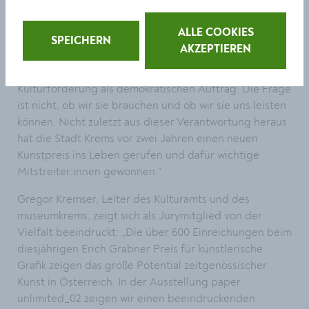
Doris Denk, Bereichsleiterin für Bildung, Kultur und
ALLE COOKIES
Tourismus der Stadt Krems unterstreicht: „Kunst und
SPEICHERN
AKZEPTIEREN
Kultur sind fundamental für eine offene Gesellschaft,
weil sie Freiheit sichtbar machen. Daher sehen wir
Kulturförderung als demokratischen Auftrag. Die Frage
ist nicht, ob wir sie brauchen und ob wir sie uns leisten
können. Nicht zuletzt aus dieser Verantwortung heraus
hat die Stadt Krems vor zwei Jahren einen neuen
Kunstpreis ins Leben gerufen und dafür wichtige
Mitstreiter:innen gewonnen.“
Gregor Kremser, Leiter des Kulturamts und des
museumkrems, zeigt sich als Jurymitglied von der
Vielfalt beeindruckt: „Die über 600 Einreichungen beim
diesjährigen Erich Grabner Preis für künstlerische
Grafik zeigen das große Potential zeitgenössischer
Kunst in Österreich. In der Ausstellung paper
unlimited_02 zeigen wir einen beeindruckenden