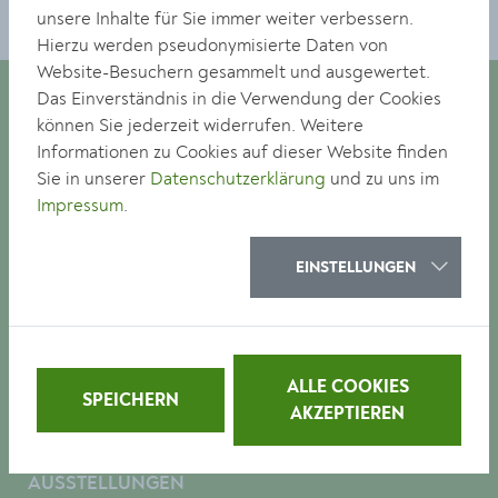
unsere Inhalte für Sie immer weiter verbessern.
Hierzu werden pseudonymisierte Daten von
Website-Besuchern gesammelt und ausgewertet.
Das Einverständnis in die Verwendung der Cookies
können Sie jederzeit widerrufen. Weitere
Informationen zu Cookies auf dieser Website finden
museumkrems
Sie in unserer
Datenschutzerklärung
und zu uns im
Körnermarkt 14
Impressum
.
A-3500 Krems an der Donau
EINSTELLUNGEN
+43(0)2732/801-567
E:
museum@krems.gv.at
Pressemeldungen
ALLE COOKIES
SPEICHERN
AKZEPTIEREN
BESUCH
MUSEUM
AUSSTELLUNGEN