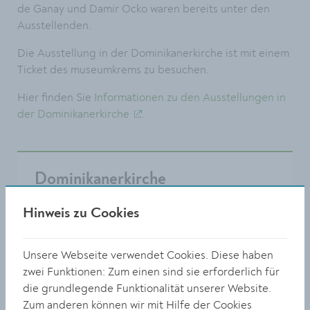
de Ganay und Damir Ocko waren bereits unter den
Ausstellenden.
Die Ausstellung in der Dominikanerkirche ist mit einem
Ticket des museumkrems zu besuchen.
Hier finden Sie
Informationen zu den Ausstellungen in
der Dominikanerkirche
.
Dominikanerkirche
Hinweis zu Cookies
Körnermarkt 14
3500 Krems
Unsere Webseite verwendet Cookies. Diese haben
0 27 32 / 801 576
zwei Funktionen: Zum einen sind sie erforderlich für
die grundlegende Funktionalität unserer Website.
museum@krems.gv.at
Zum anderen können wir mit Hilfe der Cookies