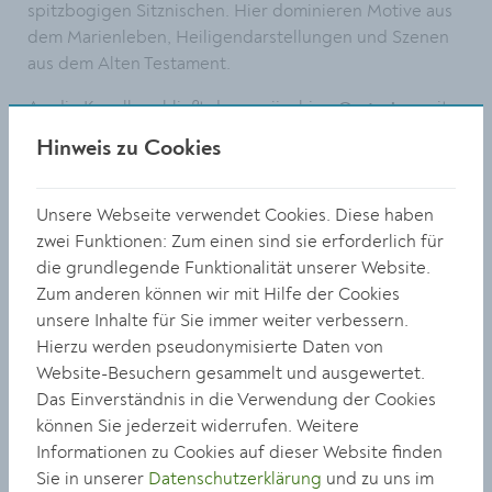
spitzbogigen Sitznischen. Hier dominieren Motive aus
dem Marienleben, Heiligendarstellungen und Szenen
aus dem Alten Testament.
An die Kapelle schließt das zweijochige
mit
Oratorium
Kreuzrippengewölbe, zwei rundbogigen Sitznischen
Hinweis zu Cookies
und Sehschlitz zum Altar an. Die Fresken zeigen
Christus als Schmerzensmann und Weltenherrscher
sowie einen knienden Bischof, den heiligen Altmann
Unsere Webseite verwendet Cookies. Diese haben
von Passau, der das Kirchenmodell von Göttweig der
zwei Funktionen: Zum einen sind sie erforderlich für
thronenden Maria mit Kind übergibt.
die grundlegende Funktionalität unserer Website.
Zum anderen können wir mit Hilfe der Cookies
Die Göttweigerhofkapelle kann
individuell besichtigt
unsere Inhalte für Sie immer weiter verbessern.
werden
.
Hierzu werden pseudonymisierte Daten von
Website-Besuchern gesammelt und ausgewertet.
Das Einverständnis in die Verwendung der Cookies
können Sie jederzeit widerrufen. Weitere
Göttweigerhofkapelle
Informationen zu Cookies auf dieser Website finden
Sie in unserer
Datenschutzerklärung
und zu uns im