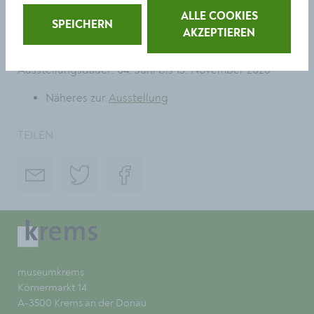
Geöffnet täglich von 10 bis 18 Uhr
ALLE COOKIES
SPEICHERN
AKZEPTIEREN
Vernissage: Freitag, 12. Juni, 18 Uhr
Ausstellungsdauer: 04. Juni bis 15. November 2026
Näheres zur
Ausstellung
TEILEN
museumkrems
Körnermarkt 14
A-3500 Krems an der Donau