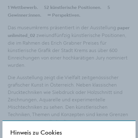
1 Wettbewerb. 52 künstlerische Positionen. 5
Gewinner:innen. ∞ Perspektiven.
Das museumkrems präsentiert in der Ausstellung
paper
zweiundfünfzig künstlerische Positionen,
unlimited_02
die im Rahmen des Erich Grabner Preises für
künstlerische Grafik der Stadt Krems aus über 600
Einreichungen von einer hochkarätigen Jury nominiert
wurden.
Die Ausstellung zeigt die Vielfalt zeitgenössischer
grafischer Kunst in Österreich. Neben klassischen
Drucktechniken wie Siebdruck oder Holzschnitt sind
Zeichnungen, Aquarelle und experimentelle
Mischtechniken zu sehen. Den künstlerischen
Techniken, Themen und Konzepten sind keine Grenzen
gesetzt – paper unlimited!
Hinweis zu Cookies