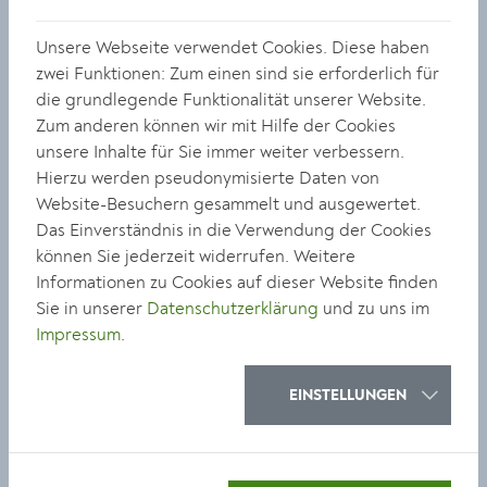
4 Jurypreise. 1 Publikumspreis. 1 Gewinnspiel. ∞
Unsere Webseite verwendet Cookies. Diese haben
Kunstvergnügen.
zwei Funktionen: Zum einen sind sie erforderlich für
die grundlegende Funktionalität unserer Website.
Der Erich Grabner Preis wird in vier Kategorien durch
Zum anderen können wir mit Hilfe der Cookies
Jurywertung vergeben. Bei der
Preisgala am 03. Juni
unsere Inhalte für Sie immer weiter verbessern.
wurden die
2026 in der Dominikanerkirche Krems
Hierzu werden pseudonymisierte Daten von
ausgezeichnet.
Preisträger:innen 2026
Website-Besuchern gesammelt und ausgewertet.
Den fünften Preis, den Publikumspreis bestimmen die
Das Einverständnis in die Verwendung der Cookies
Besucher:innen der Ausstellung durch persönliches
können Sie jederzeit widerrufen. Weitere
Voting für ihr favorisiertes Kunstwerk. Und wer
Informationen zu Cookies auf dieser Website finden
mitvoted kann auch selbst etwas gewinnen!
Sie in unserer
Datenschutzerklärung
und zu uns im
Denn jede
Impressum
.
Abstimmungskarte nimmt an einem
Gewinnspiel
teil.
EINSTELLUNGEN
museumkrems
Körnermarkt 14, 3500 Krems