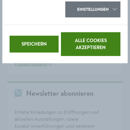
Updates & More
EINSTELLUNGEN
Folge uns auf Social Media:
Instagram
ALLE COOKIES
SPEICHERN
AKZEPTIEREN
Facebook
Pressemeldung
Newsletter abonnieren
Erhalte Einladungen zu Eröffnungen und
aktuellen Ausstellungen, sowie
Kurator:innenführungen und weiterem